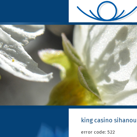
king casino sihanou
error code: 522