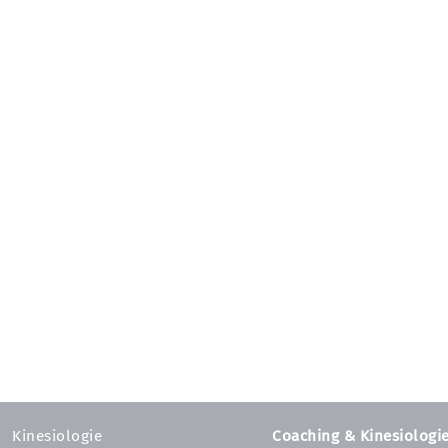
Kinesiologie
Coaching & Kinesiologi