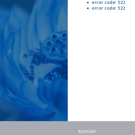
error code: 522
error code: 522
Kontakt