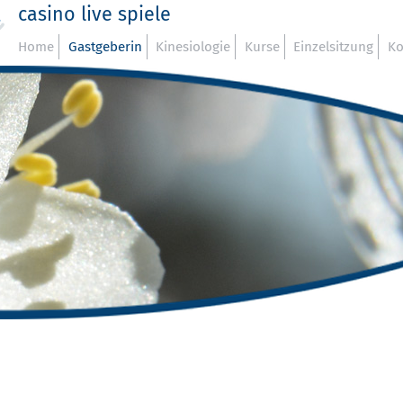
casino live spiele
Home
Gastgeberin
Kinesiologie
Kurse
Einzelsitzung
Ko