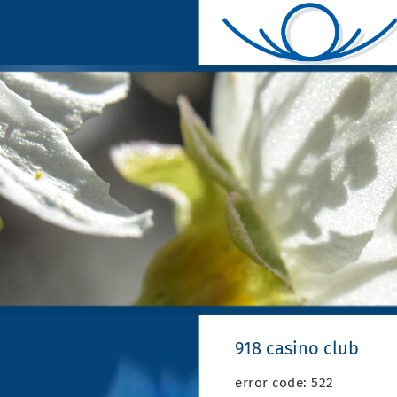
918 casino club
error code: 522