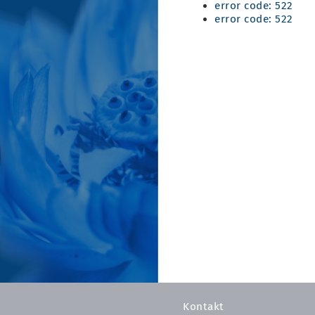
error code: 522
error code: 522
Kontakt