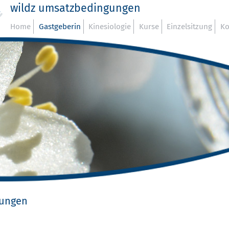
wildz umsatzbedingungen
Home
Gastgeberin
Kinesiologie
Kurse
Einzelsitzung
Ko
gungen