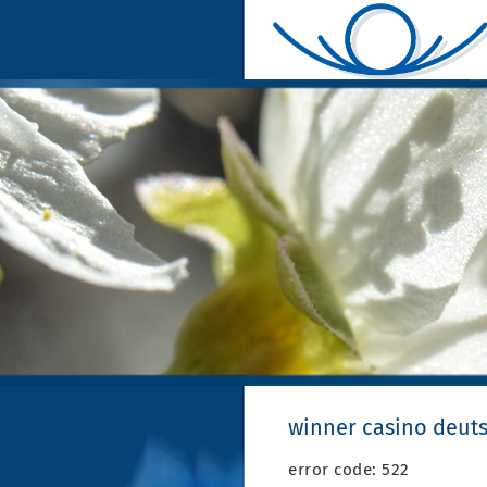
winner casino deut
error code: 522