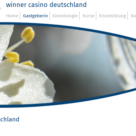
winner casino deutschland
Home
Gastgeberin
Kinesiologie
Kurse
Einzelsitzung
Ko
schland