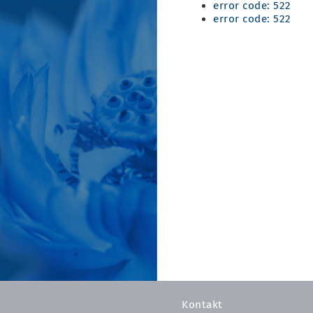
error code: 522
error code: 522
Kontakt