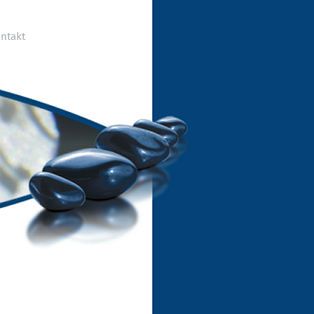
ntakt