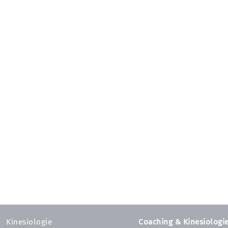
Kinesiologie
Coaching & Kinesiologi