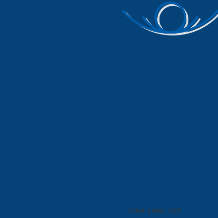
magic red casino no
error code: 522