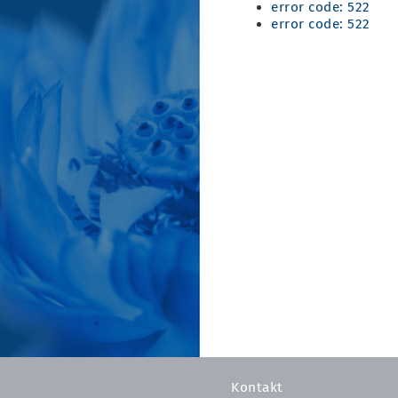
error code: 522
error code: 522
Kontakt