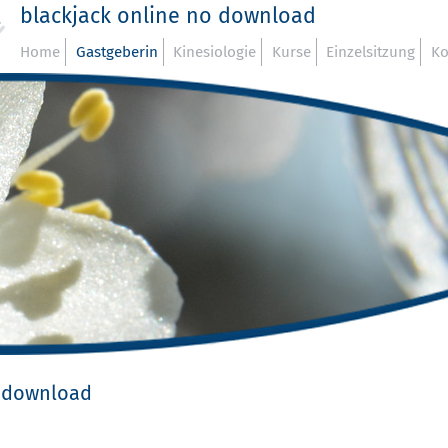
blackjack online no download
Home
Gastgeberin
Kinesiologie
Kurse
Einzelsitzung
Ko
o download