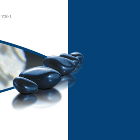
ntakt