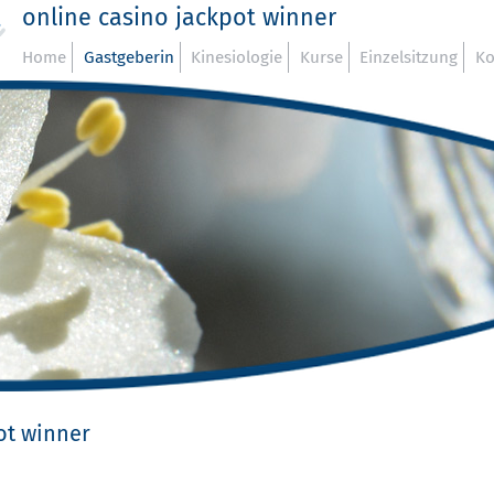
online casino jackpot winner
Home
Gastgeberin
Kinesiologie
Kurse
Einzelsitzung
Ko
ot winner