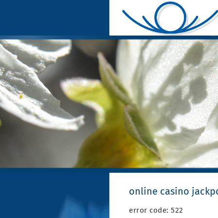
online casino jackp
error code: 522