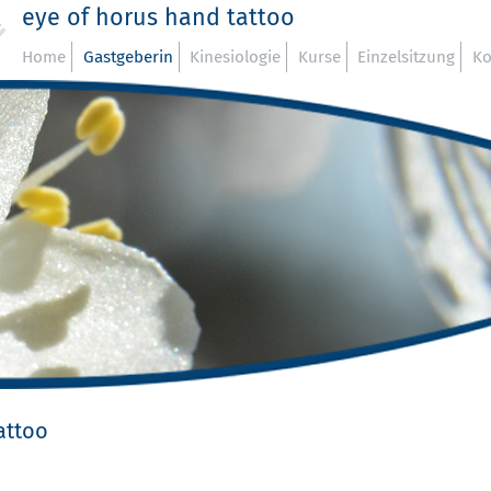
eye of horus hand tattoo
Home
Gastgeberin
Kinesiologie
Kurse
Einzelsitzung
Ko
attoo