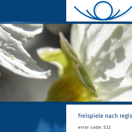
freispiele nach reg
error code: 522