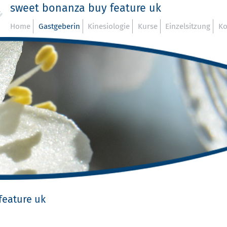
sweet bonanza buy feature uk
Home
Gastgeberin
Kinesiologie
Kurse
Einzelsitzung
Ko
feature uk