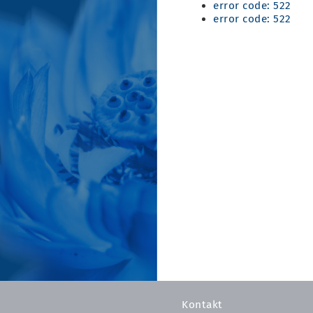
error code: 522
error code: 522
Kontakt