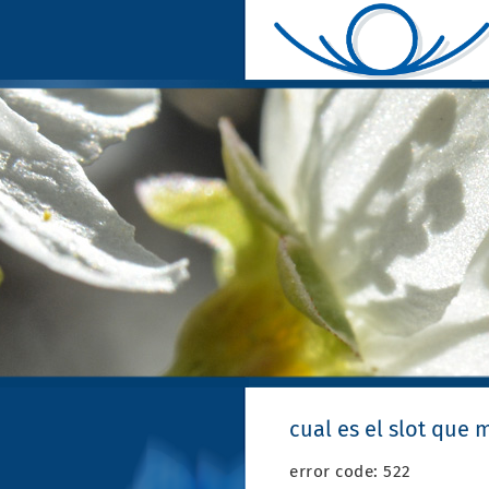
cual es el slot que
error code: 522