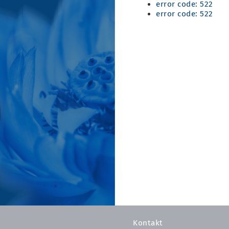
error code: 522
error code: 522
Kontakt