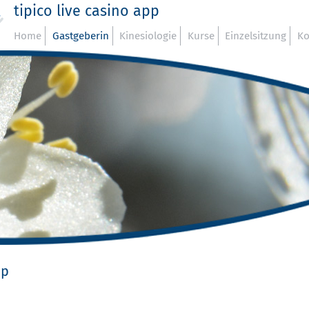
tipico live casino app
Home
Gastgeberin
Kinesiologie
Kurse
Einzelsitzung
Ko
pp