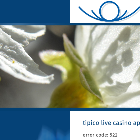
tipico live casino a
error code: 522