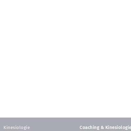
Kinesiologie
Coaching & Kinesiologi