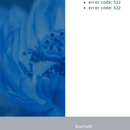
error code: 522
error code: 522
Kontakt