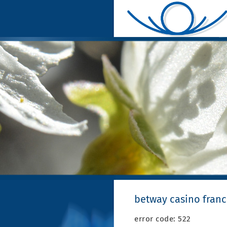
betway casino franc
error code: 522