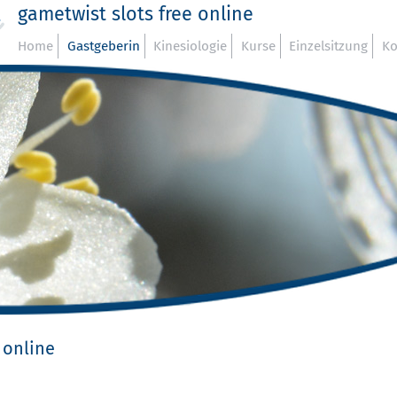
gametwist slots free online
Home
Gastgeberin
Kinesiologie
Kurse
Einzelsitzung
Ko
 online