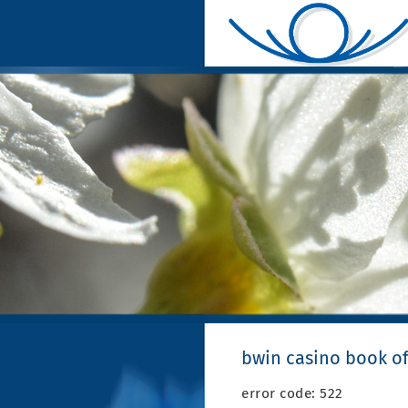
bwin casino book of
error code: 522