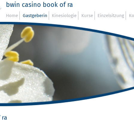
bwin casino book of ra
Home
Gastgeberin
Kinesiologie
Kurse
Einzelsitzung
Ko
 ra