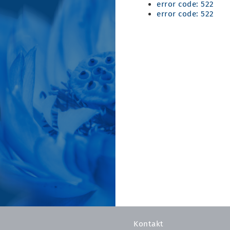
error code: 522
error code: 522
Kontakt