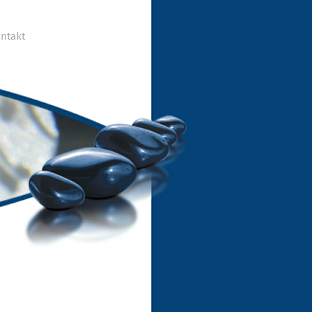
ntakt