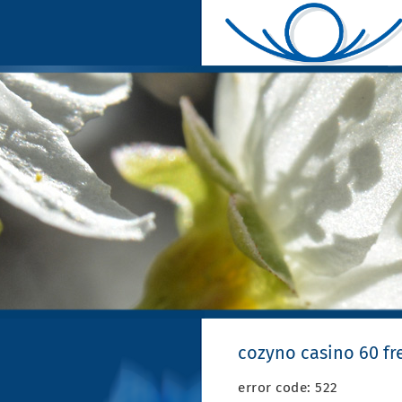
cozyno casino 60 fr
error code: 522