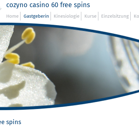
cozyno casino 60 free spins
Home
Gastgeberin
Kinesiologie
Kurse
Einzelsitzung
Ko
ee spins