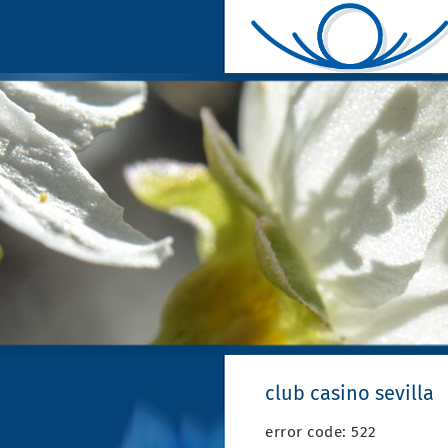
club casino sevilla
error code: 522