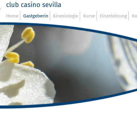
club casino sevilla
Home
Gastgeberin
Kinesiologie
Kurse
Einzelsitzung
Ko