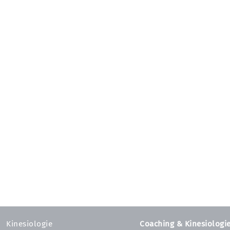
Kinesiologie
Coaching & Kinesiologi