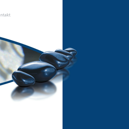
ntakt