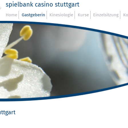
spielbank casino stuttgart
Home
Gastgeberin
Kinesiologie
Kurse
Einzelsitzung
Ko
ttgart