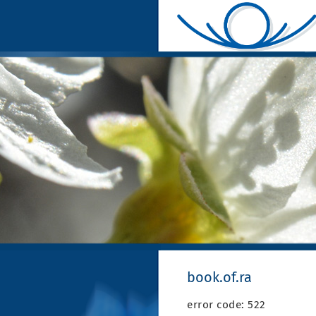
book.of.ra
error code: 522