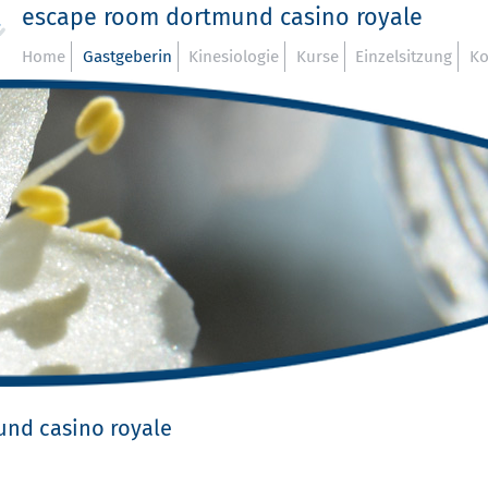
escape room dortmund casino royale
Home
Gastgeberin
Kinesiologie
Kurse
Einzelsitzung
Ko
nd casino royale