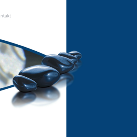
ntakt