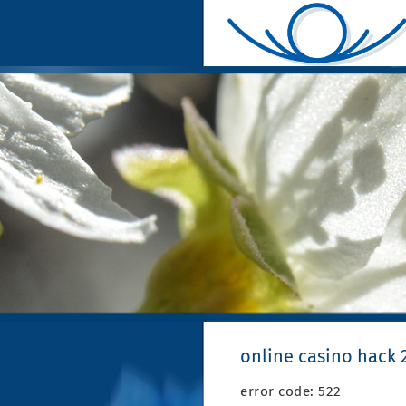
online casino hack 
error code: 522