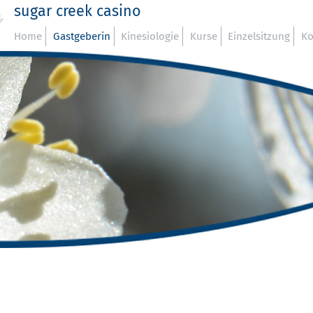
sugar creek casino
Home
Gastgeberin
Kinesiologie
Kurse
Einzelsitzung
Ko