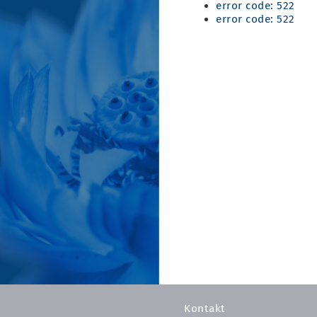
error code: 522
error code: 522
Kontakt