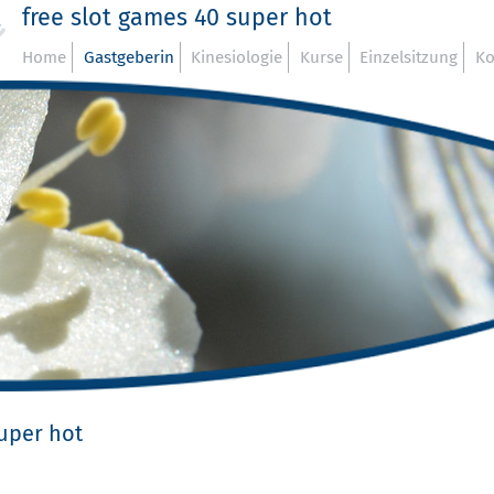
free slot games 40 super hot
Home
Gastgeberin
Kinesiologie
Kurse
Einzelsitzung
Ko
super hot