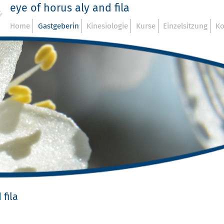
eye of horus aly and fila
Home
Gastgeberin
Kinesiologie
Kurse
Einzelsitzung
Ko
 fila