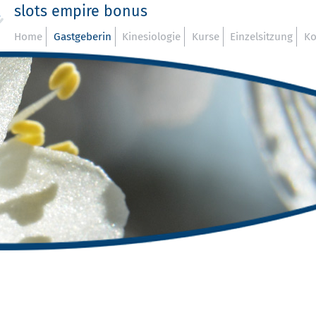
slots empire bonus
Home
Gastgeberin
Kinesiologie
Kurse
Einzelsitzung
Ko