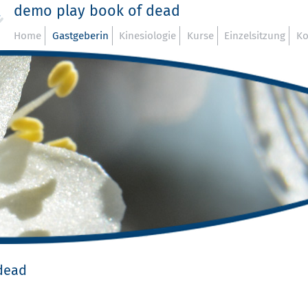
demo play book of dead
Home
Gastgeberin
Kinesiologie
Kurse
Einzelsitzung
Ko
dead