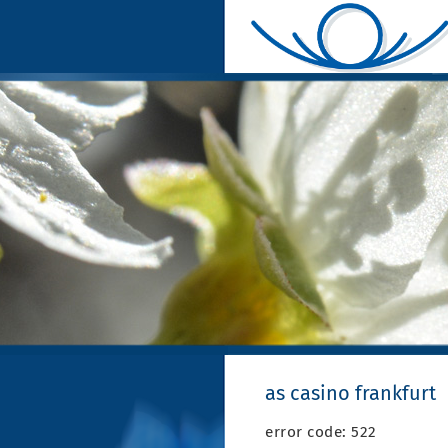
as casino frankfurt
error code: 522