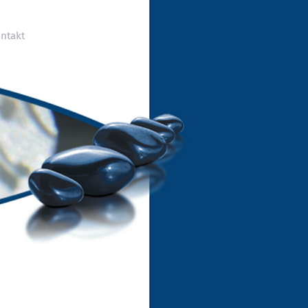
ntakt