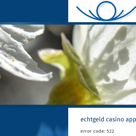
echtgeld casino ap
error code: 522