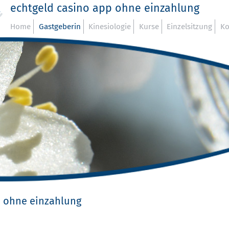
echtgeld casino app ohne einzahlung
Home
Gastgeberin
Kinesiologie
Kurse
Einzelsitzung
Ko
p ohne einzahlung