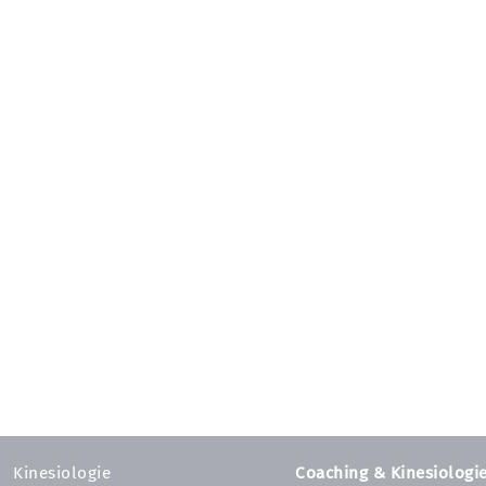
Kinesiologie
Coaching & Kinesiologi