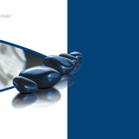
ntakt