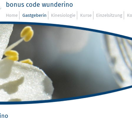
bonus code wunderino
Home
Gastgeberin
Kinesiologie
Kurse
Einzelsitzung
Ko
ino