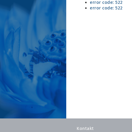
error code: 522
error code: 522
Kontakt