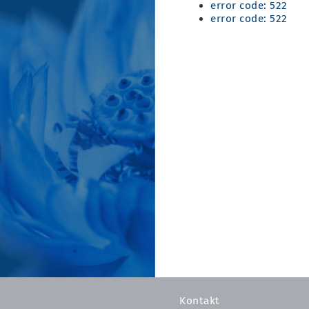
error code: 522
error code: 522
Kontakt