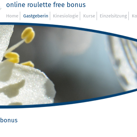
online roulette free bonus
Home
Gastgeberin
Kinesiologie
Kurse
Einzelsitzung
Ko
e bonus