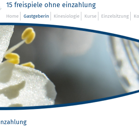
15 freispiele ohne einzahlung
Home
Gastgeberin
Kinesiologie
Kurse
Einzelsitzung
Ko
einzahlung