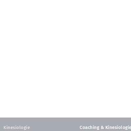
Kinesiologie
Coaching & Kinesiologi