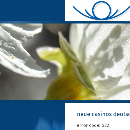
neue casinos deuts
error code: 522