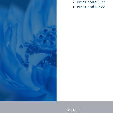
error code: 522
error code: 522
Kontakt