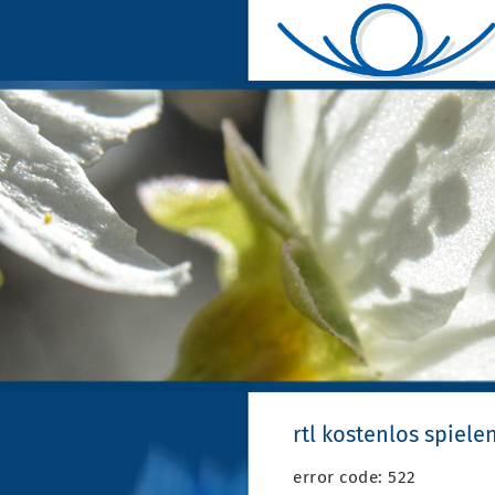
rtl kostenlos spiele
error code: 522