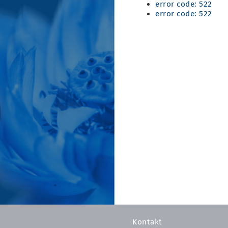
error code: 522
error code: 522
Kontakt