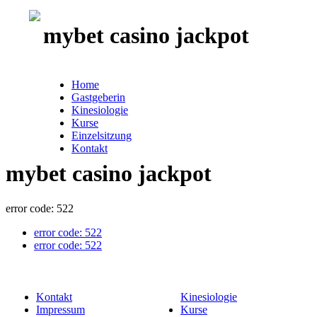
mybet casino jackpot
Home
Gastgeberin
Kinesiologie
Kurse
Einzelsitzung
Kontakt
mybet casino jackpot
error code: 522
error code: 522
error code: 522
Kontakt
Kinesiologie
Impressum
Kurse