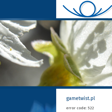
gametwist.pl
error code: 522