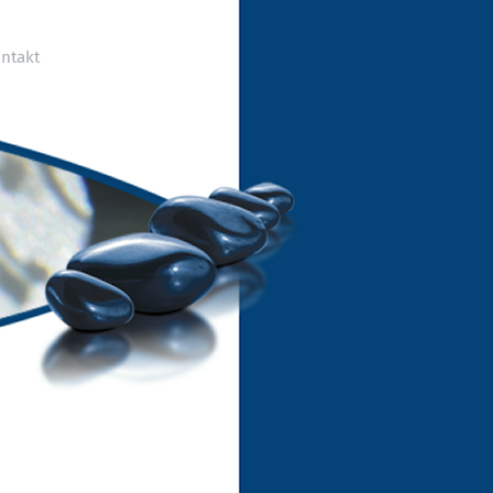
ntakt